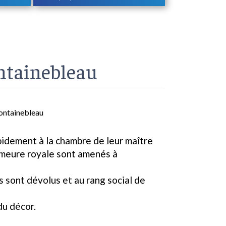
ontainebleau
Fontainebleau
pidement à la chambre de leur maître
demeure royale sont amenés à
ls sont dévolus et au rang social de
du décor.