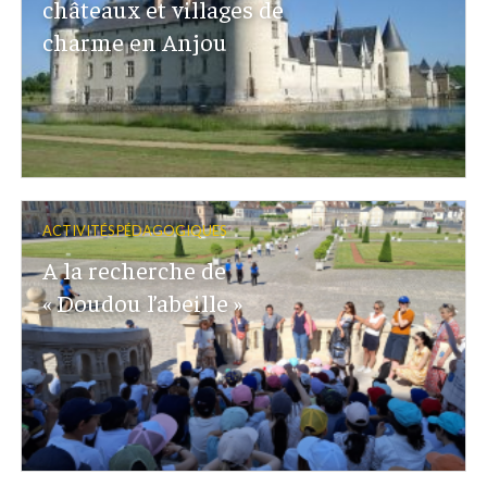
châteaux et villages de
charme en Anjou
ACTIVITÉS PÉDAGOGIQUES
A la recherche de
« Doudou l’abeille »